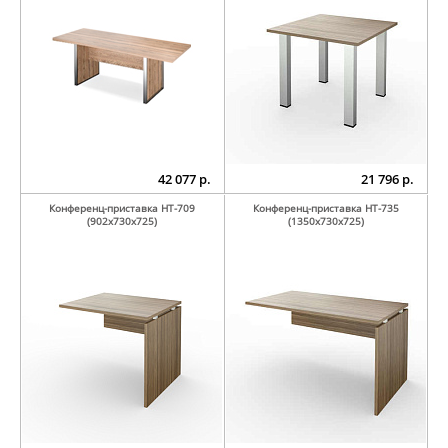
42 077 р.
21 796 р.
Конференц-приставка НТ-709
Конференц-приставка НТ-735
(902х730х725)
(1350х730х725)