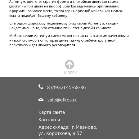
Аргентум, являются строгие формы и спокойная цветовая гамма
(доступны три цвета на выбор). Если Вы задумались оригинально
оформить рабочее место, то эта серия офисной мебели как нельзя
кстати подойдет Вашему кабинету.
Благодаря широкому модельному ряду серии Аргентум, каждый
найдет именно то, что отлично впишется в дизайн кабинета.
Мебель серии Аргентум смело может похвастать высоким качеством и
низкой стоимостью, которая делает данную мебель доступной
практически для любого руководителя.
8 (4932) 45-68-86
sale@ofkos.ru
Карта сайта
Контакты:
Адрес склада: г. Иваново,
ул. Короткова, д.57