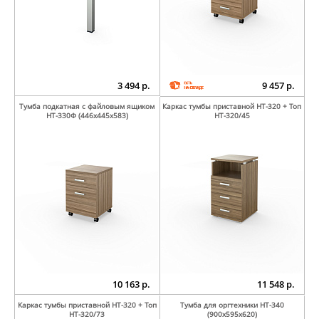
3 494 р.
9 457 р.
Тумба подкатная с файловым ящиком
Каркас тумбы приставной НТ-320 + Топ
НТ-330Ф (446х445х583)
НТ-320/45
10 163 р.
11 548 р.
Каркас тумбы приставной НТ-320 + Топ
Тумба для оргтехники НТ-340
НТ-320/73
(900х595х620)