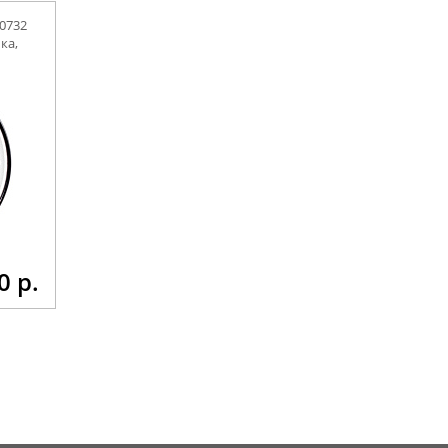
0732
ка,
0 р.