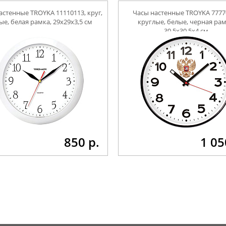
астенные TROYKA 11110113, круг,
Часы настенные TROYKA 7777
ые, белая рамка, 29х29х3,5 см
круглые, белые, черная рам
30,5х30,5х4 см
850 р.
1 05