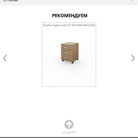
РЕКОМЕНДУЕМ
Тумба подкатная НТ-330 (446х445х583)
Офисный стул Изо / 