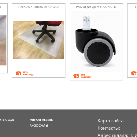
x
Покрытие напольное 1019202
Ролики для кресел RSA 705 PU
О
Карта сайта
ЕКТУЮЩИЕ
МЯГКАЯ МЕБЕЛЬ
АКСЕССУАРЫ
Контакты:
Адрес склада: г. 