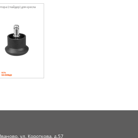
пора (глайдер) для кресла
Иваново, ул. Короткова, д.57