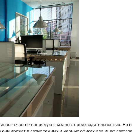
исное счастье напрямую связано с производительностью. Но вс
 они дрожат в своих темных и черных офисах или ищут светлое 