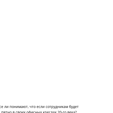
е ли понимают, что если сотрудникам будет
пятно в своих офисных креслах 20-го века?