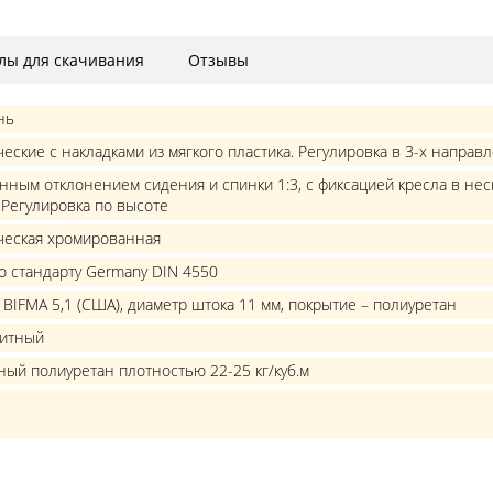
лы для скачивания
Отзывы
нь
еские с накладками из мягкого пластика. Регулировка в 3-х направ
нным отклонением сидения и спинки 1:3, с фиксацией кресла в нес
 Регулировка по высоте
ческая хромированная
по стандарту Germany DIN 4550
 BIFMA 5,1 (США), диаметр штока 11 мм, покрытие – полиуретан
итный
ый полиуретан плотностью 22-25 кг/куб.м