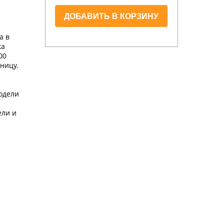
ДОБАВИТЬ В КОРЗИНУ
а в
ка
00
ницу.
одели
ели и