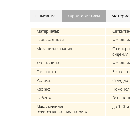
Описание
Характеристики
Материа
Материалы:
Сетка,тка
Подлокотники:
Металлич
Механизм качания:
С синхро
сидения.
Крестовина:
Металли
Газ. патрон:
3 класс 
Ролики:
Стандарт
Каркас:
Немонол
Набивка:
Вспененн
Максимальная
до 120 кг
рекомендованная нагрузка: