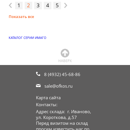
1
2
3
4
5
Показать все
КАТАЛОГ СЕРИИ ИМАГО
8 (4932) 45-68-86
sale@ofkos.ru
Карта сайта
Контакты:
Адрес склада: г. Иваново,
ул. Короткова, д.57
Перед визитом на склад
просим известить нас по