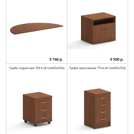
5 746 р.
9 590 р.
Тумба подкатная ТМ-3 (412х450х556)
Тумба приставная ТП-4 (412х450х755)